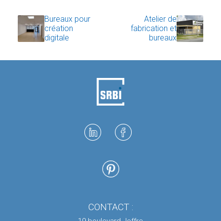
Bureaux pour
Atelier de
création
fabrication et
digitale
bureaux
CONTACT :