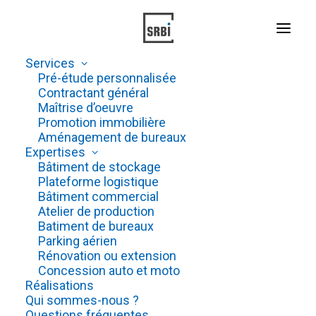
Services
Pré-étude personnalisée
Contractant général
Maîtrise d’oeuvre
PLATEFORME LOGISTIQUE
Promotion immobilière
Aménagement de bureaux
DE 5000 M²
Expertises
ET
BUREAUX
DE 800 M²
Bâtiment de stockage
Plateforme logistique
Bâtiment commercial
Atelier de production
Batiment de bureaux
17 SAINTE SOUILLE | FRANCE
Parking aérien
Rénovation ou extension
Concession auto et moto
Réalisations
Qui sommes-nous ?
Questions fréquentes