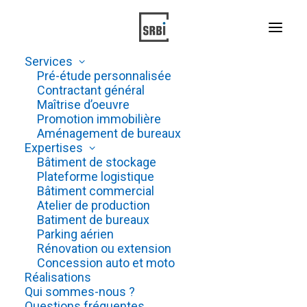
Services
Pré-étude personnalisée
Contractant général
Maîtrise d’oeuvre
ATELIER DE
FABRICATION
Promotion immobilière
Aménagement de bureaux
ET BUREAUX
Expertises
Bâtiment de stockage
Plateforme logistique
Bâtiment commercial
17 SAINTE SOULLE | FRANCE
Atelier de production
Batiment de bureaux
Parking aérien
Rénovation ou extension
Concession auto et moto
Réalisations
Qui sommes-nous ?
Questions fréquentes